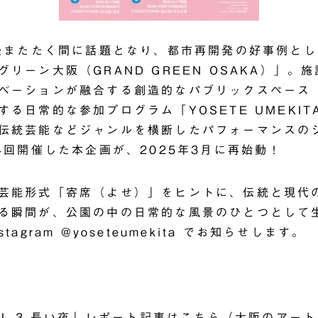
業後またたく間に話題となり、都市再開発の好事例と
グリーン大阪（GRAND GREEN OSAKA）」
。施
ベーションが融合する創造的なパブリックスペース
る日常的な参加プログラム「YOSETE UMEKIT
伝統芸能などジャンルを横断したパフォーマンスの
4回開催した本企画が、2025年3月に再始動！
芸能形式「寄席（よせ）」をヒントに、伝統と現代
る瞬間が、公園の中の日常的な風景のひとつとして
tagram @
yoseteumekita
でお知らせします。
OL.3 長い夜」レポート記事はこちら
（大阪のアート