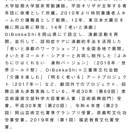
大学短期大学部非常勤講師。平田オリザが主宰する青
年団に俳優として所属。2010年より特別養護老人ホ
ームの介護職員として勤務。12年、東日本大震災を
機に岡山県に移住。14年「老いと演劇」
OiBokkeShiを岡山県にて設立し、演劇活動を再
開。並行して、認知症ケアに演劇的手法を活用した
「老いと演劇のワークショップ」を全国各地で展開。
さいたまゴールド・シアターと共同し制作した『よみ
ちにひはくれない 浦和バージョン』（2018年／世
界ゴールド祭）、OiBokkeShi×三重県文化会館
「介護を楽しむ」「明るく老いる」アートプロジェク
ト（2017年～）など、劇団外でのプロジェクト、招
聘公演も多数実施している。平成30年（第69回）度
芸術選奨文部科学大臣賞新人賞（芸術振興部門）受
賞。平成30年度（第20回）、令和４年度（第23
回）岡山芸術文化賞準グランプリ受賞。奈義町文化功
労賞受賞。2019年度（第1回）福武教育文化賞受
賞。