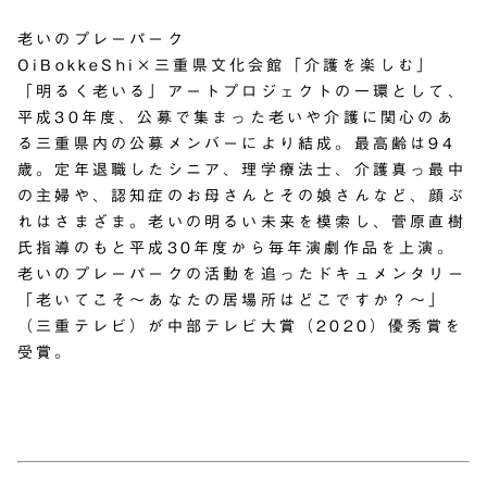
老いのプレーパーク
OiBokkeShi×三重県文化会館「介護を楽しむ」
「明るく老いる」アートプロジェクトの一環として、
平成30年度、公募で集まった老いや介護に関心のあ
る三重県内の公募メンバーにより結成。最高齢は94
歳。定年退職したシニア、理学療法士、介護真っ最中
の主婦や、認知症のお母さんとその娘さんなど、顔ぶ
れはさまざま。老いの明るい未来を模索し、菅原直樹
氏指導のもと平成30年度から毎年演劇作品を上演。
老いのプレーパークの活動を追ったドキュメンタリー
「老いてこそ～あなたの居場所はどこですか？～」
（三重テレビ）が中部テレビ大賞（2020）優秀賞を
受賞。