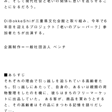
み、そして現代社会と老いの関係に思いを巡らせるこ
とになるだろう。
OiBokkeShiが三重県文化会館と取り組み、今年で6
年目を迎えるプロジェクト「
老いのプレーパーク
」参
加者たちが出演する。
企画制作＝一般社団法人 ベンチ
■あらすじ
それぞれの理由で引っ越しを迫られている高齢者た
ち。引っ越しにあたって、自身の、あるいは親類の荷
物整理をしたのを機に、彼らはまちのフリーマーケッ
トに出品していた。 ある客が、商品を買おうとする
と、その高齢者はその品にまつわる記憶を語りだし
て…。