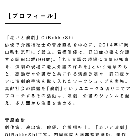
【プロフィール】
「老いと演劇」OiBokkeShi
俳優で介護福祉士の菅原直樹を中心に、2014年に岡
山県和気町にて設立。看板俳優は、認知症の妻を介護
する岡田忠雄(96歳)。｢老人介護の現場に演劇の知恵
を、演劇の現場に老人介護の深みを｣という理念のも
と、高齢者や介護者と共に作る演劇公演や、認知症ケ
アに演劇的手法を取り入れたワークショップを実施。
高齢社会の課題を｢演劇｣というユニークな切り口でア
プローチするその活動は、演劇、介護のジャンルを越
え、多方面から注目を集める。
菅原直樹
劇作家、演出家、俳優、介護福祉士。「老いと演劇」
OiBokkeShi主宰。四国学院大学非常勤講師、美作