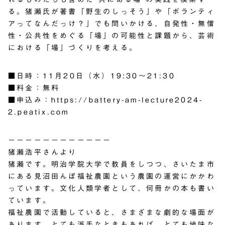
る。猪瀬氏が著書「野生のしっそう」や「ボランティ
アってなんだっけ？」でも問いかける、自発性・無償
性・公共性をめぐる「場」の可能性と課題から、芸術
における「場」づくりを考える。
■日時：11月20日（水）19:30～21:30
■料金：無料
■申込み：
https://battery-am-lecture2024-
2.peatix.com
－－－－－－－－－－－－
猪瀬浩平さんより
猪瀬です。明治学院大学で教員をしつつ、さいたま市
にある見沼田んぼ福祉農園という農園の運営にかかわ
っています。文化人類学者として、何冊かの本も書い
ています。
福祉農園で活動していると、さまざまな劇的な場面が
あります。とても派手なときもあれば、とても地味な