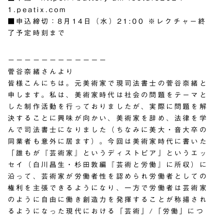
1.peatix.com
■申込締切：8月14日（水）21:00 ※レクチャー終
了予定時刻まで
－－－－－－－－－－－－
菅谷奈緒さんより
皆様こんにちは。元美術家で現司法書士の菅谷奈緒と
申します。私は、美術家時代は社会の問題をテーマと
した制作活動を行っておりましたが、実際に問題を解
決することに興味が向かい、美術家を辞め、法律を学
んで司法書士になりました（ちなみに美大・音大卒の
同業者も意外に居ます）。今回は美術家時代に書いた
「誰もが『芸術家』というディストピア」というエッ
セイ（白川昌生・杉田敦編『芸術と労働』に所収）に
沿って、芸術家が労働者性を認められ労働者としての
権利を主張できるようになり、一方で労働者は芸術家
のように自由に働き創造力を発揮することが称揚され
るようになった現代における「芸術」/「労働」につ