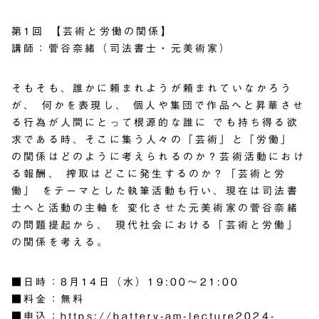
第1回 【芸術と労働の関係】
講師：菅谷奈緒（司法書士・元美術家）
そもそも、誰かに頼まれようが頼まれていなかろう
が、 何かを表現し、 個人や集団で作品へと昇華させ
る行為が人間にとって根源的な誰に でも持ち得る欲
求である時、そこに集う人々の「芸術」と「労働」
の関係はどのように考えられるのか？芸術活動におけ
る報酬、 搾取はどこに発生するのか？「芸術と労
働」 をテーマとした執筆活動も行い、現在は司法書
士へと活動の主軸を 変化させた元美術家の菅谷奈緒
の問題提起から、 現代社会における「芸術と労働」
の関係を考える。
■日時：8月14日（水）19:00〜21:00
■料金：無料
■申込：
https://battery-am-lecture2024-