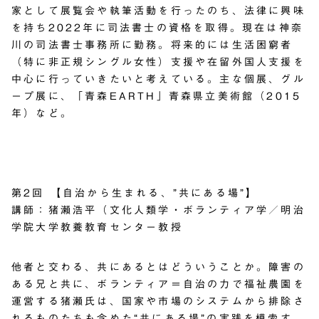
家として展覧会や執筆活動を行ったのち、法律に興味
を持ち2022年に司法書士の資格を取得。現在は神奈
川の司法書士事務所に勤務。将来的には生活困窮者
（特に非正規シングル女性）支援や在留外国人支援を
中心に行っていきたいと考えている。主な個展、グル
ープ展に、「青森EARTH」青森県立美術館（2015
年）など。
第2回 【自治から生まれる、”共にある場”】
講師：猪瀬浩平（文化人類学・ボランティア学／明治
学院大学教養教育センター教授
他者と交わる、共にあるとはどういうことか。障害の
ある兄と共に、ボランティア＝自治の力で福祉農園を
運営する猪瀬氏は、国家や市場のシステムから排除さ
れるものたちも含めた“共にある場”の実践を模索す