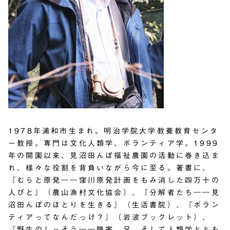
1978年浦和市生まれ。明治学院大学教養教育センタ
ー教授。専門は文化人類学、ボランティア学。1999
年の開園以来、見沼田んぼ福祉農園の活動に巻き込ま
れ、様々な役割を背負いながら今に至る。著書に、
『むらと原発――窪川原発計画をもみ消した四万十の
人びと』（農山漁村文化協会）、『分解者たち――見
沼田んぼのほとりを生きる』（生活書院）、『ボラン
ティアってなんだっけ？』（岩波ブックレット）、
『野生のしっそう――障害、兄、そして人類学ととも