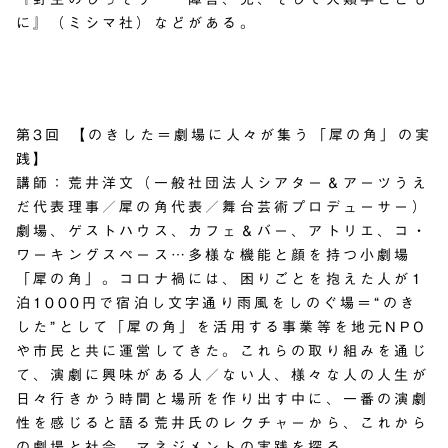
に』（ミシマ社）などがある。
第3回 【のきした＝劇場に人々が集う「犀の角」の実
践】
講師：荒井洋文（一般社団法人シアター＆アーツうえ
だ代表理事／犀の角代表／舞台芸術プロデューサー）
劇場、ゲストハウス、カフェ＆バー、アトリエ、コ・
ワーキングスペース…多様な機能と顔を持つ小劇場
「犀の角」。コロナ禍には、困りごとを抱えた人が1
泊1000円で宿泊し文字通り雨風をしのぐ場＝“のき
した”として「犀の角」を活用する事業等を地元NPO
や市民と共に運営してきた。これらの取り組みを通じ
て、演劇に興味がある人／ない人、様々な人の人生が
日々行きかう時間と場所を作り出す中に、一番の演劇
性を感じると語る荒井氏のレクチャーから、これから
の劇場と社会、マネジメントの実践を探る。