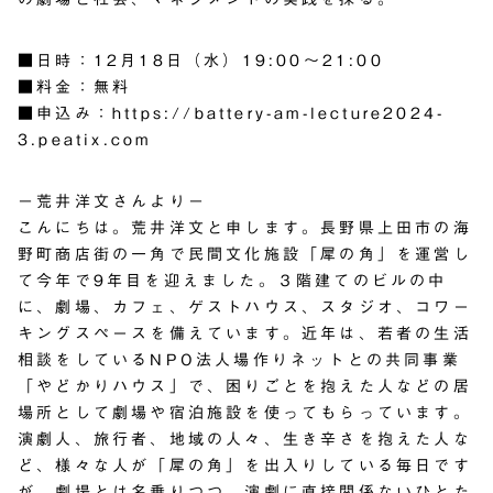
■日時：12月18日（水）19:00～21:00
■料金：無料
■申込み：
https://battery-am-lecture2024-
3.peatix.com
－荒井洋文さんより－
こんにちは。荒井洋文と申します。長野県上田市の海
野町商店街の一角で民間文化施設「犀の角」を運営し
て今年で9年目を迎えました。３階建てのビルの中
に、劇場、カフェ、ゲストハウス、スタジオ、コワー
キングスペースを備えています。近年は、若者の生活
相談をしているNPO法人場作りネットとの共同事業
「やどかりハウス」で、困りごとを抱えた人などの居
場所として劇場や宿泊施設を使ってもらっています。
演劇人、旅行者、地域の人々、生き辛さを抱えた人な
ど、様々な人が「犀の角」を出入りしている毎日です
が、劇場とは名乗りつつ、演劇に直接関係ないひとた