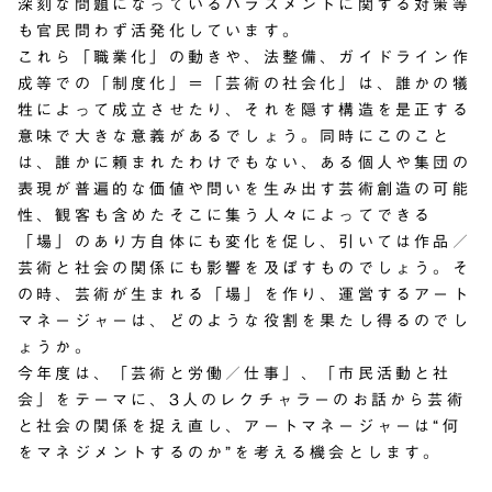
深刻な問題になっているハラスメントに関する対策等
も官民問わず活発化しています。
これら「職業化」の動きや、法整備、ガイドライン作
成等での「制度化」＝「芸術の社会化」は、誰かの犠
牲によって成立させたり、それを隠す構造を是正する
意味で大きな意義があるでしょう。同時にこのこと
は、誰かに頼まれたわけでもない、ある個人や集団の
表現が普遍的な価値や問いを生み出す芸術創造の可能
性、観客も含めたそこに集う人々によってできる
「場」のあり方自体にも変化を促し、引いては作品／
芸術と社会の関係にも影響を及ぼすものでしょう。そ
の時、芸術が生まれる「場」を作り、運営するアート
マネージャーは、どのような役割を果たし得るのでし
ょうか。
今年度は、「芸術と労働／仕事」、「市民活動と社
会」をテーマに、3人のレクチャラーのお話から芸術
と社会の関係を捉え直し、アートマネージャーは“何
をマネジメントするのか”を考える機会とします。